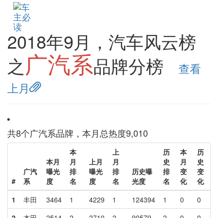
Togg
navi
2018年9月，汽车风云榜
广汽系
之
品牌分榜
查看
上月
共
8
个广汽系品牌，本月总热度
9,010
本
上
历
本
历
本月
月
上月
月
史
月
史
广汽
曝光
排
曝光
排
历史曝
排
变
变
#
系
度
名
度
名
光度
名
化
化
1
丰田
3464
1
4229
1
124394
1
0
0
2
本田
2514
2
2710
2
90579
2
0
0