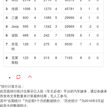
3
传祺
1098
3
1270
4
45781
3
1
0
4
三菱
600
4
1085
5
29990
4
1
0
5
Jeep
595
5
1342
3
29969
5
-2
0
6
讴歌
488
6
242
7
12838
6
1
0
7
菲亚
128
7
275
6
9530
7
-1
0
特
8
克莱
123
8
213
8
7163
8
0
0
斯勒
*排行计算方法：
此页面排行统计仅展示已入驻《车主必读》平台的汽车媒体，通过各媒体
所发布文章数量来计算最终结果，无人工参与。
其中“近期统计〞为近期1个月的数据统计。“历史统计〞为2016年3月起
始至今的数据统计。