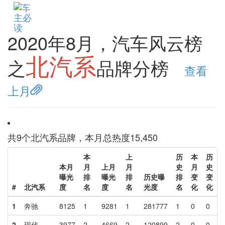
Togg
navi
2020年8月，汽车风云榜
北汽系
之
品牌分榜
查看
上月
共
9
个北汽系品牌，本月总热度
15,450
本
上
历
本
历
本月
月
上月
月
史
月
史
曝光
排
曝光
排
历史曝
排
变
变
#
北汽系
度
名
度
名
光度
名
化
化
1
奔驰
8125
1
9281
1
281777
1
0
0
2
现代
3977
2
4669
2
120899
2
0
0