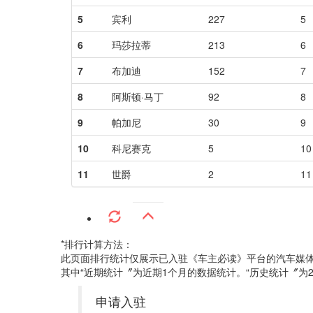
5
宾利
227
5
6
玛莎拉蒂
213
6
7
布加迪
152
7
8
阿斯顿·马丁
92
8
9
帕加尼
30
9
10
科尼赛克
5
10
11
世爵
2
11
*排行计算方法：
此页面排行统计仅展示已入驻《车主必读》平台的汽车媒
其中“近期统计〞为近期1个月的数据统计。“历史统计〞为2
申请入驻