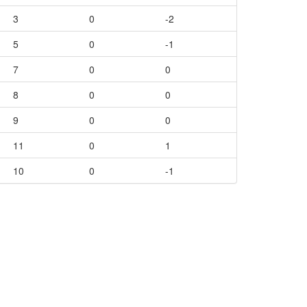
3
0
-2
5
0
-1
7
0
0
8
0
0
9
0
0
11
0
1
10
0
-1