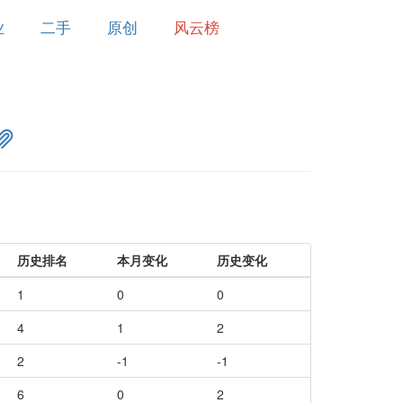
业
二手
原创
风云榜
历史排名
本月变化
历史变化
1
0
0
4
1
2
2
-1
-1
6
0
2