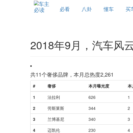
必看
八卦
懂车
买
2018年9月，汽车风
共
11
个奢侈品牌，本月总热度
2,261
#
奢侈
本月曝光度
本
1
法拉利
626
1
2
劳斯莱斯
344
2
3
兰博基尼
340
3
4
迈凯伦
230
4