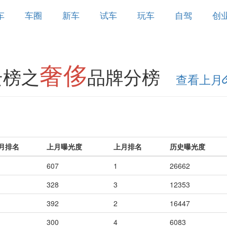
车
车圈
新车
试车
玩车
自驾
创
奢侈
云榜之
品牌分榜
查看上月
月排名
上月曝光度
上月排名
历史曝光度
607
1
26662
328
3
12353
392
2
16447
300
4
6083