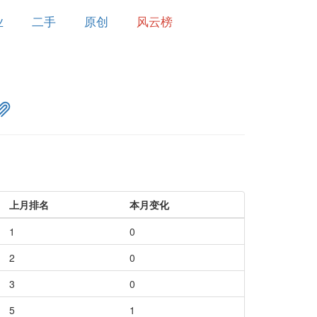
业
二手
原创
风云榜
上月排名
本月变化
1
0
2
0
3
0
5
1