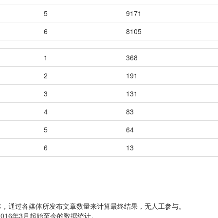
5
9171
6
8105
1
368
2
191
3
131
4
83
5
64
6
13
体，通过各媒体所发布文章数量来计算最终结果，无人工参与。
016年3月起始至今的数据统计。