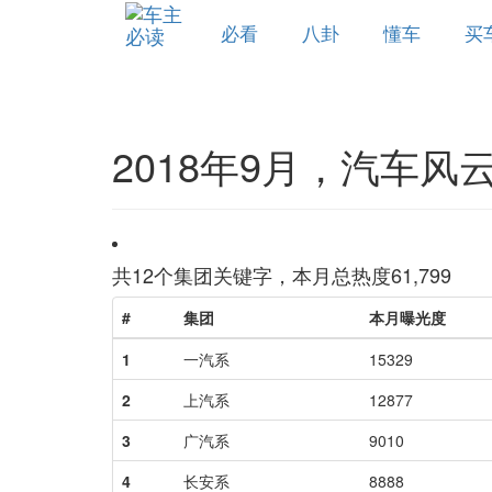
必看
八卦
懂车
买
2018年9月，汽车风
共
12
个集团关键字，本月总热度
61,799
#
集团
本月曝光度
1
一汽系
15329
2
上汽系
12877
3
广汽系
9010
4
长安系
8888