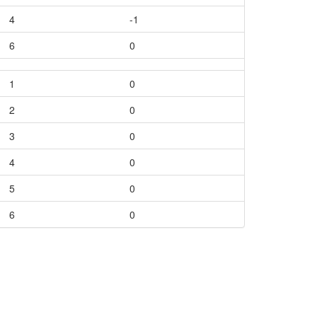
4
-1
6
0
1
0
2
0
3
0
4
0
5
0
6
0